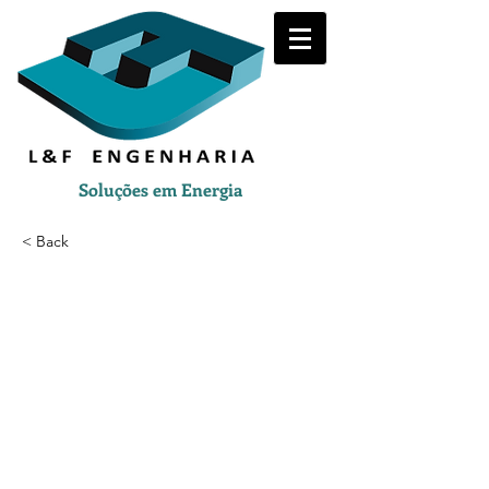
Soluções em Energia
< Back
-21.8022222222222,-43.16111111111
11