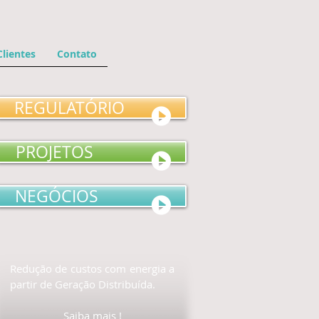
Clientes
Contato
REGULATÓRIO
PROJETOS
NEGÓCIOS
Redução de custos com energia a
partir de Geração Distribuída.
Saiba mais !