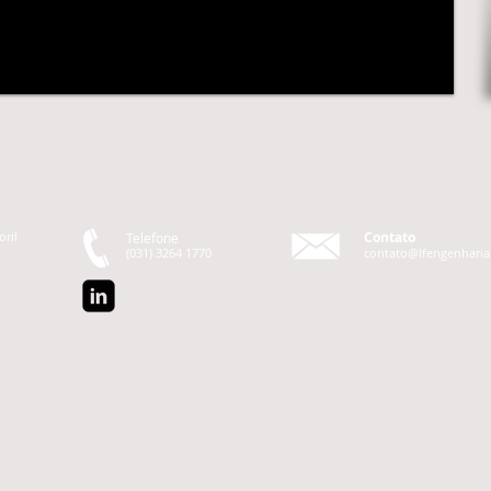
oril
Contato
Telefone
(031) 3264 1770
contato@lfengenharia