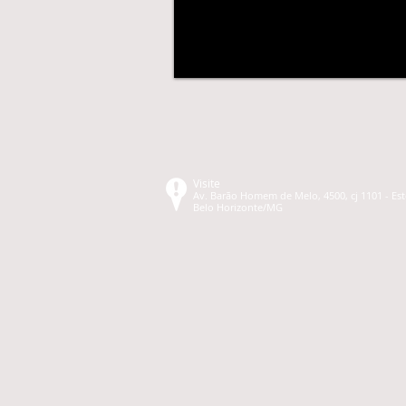
Visite
Av. Barão Homem de Melo, 4500, cj 1101 - Est
Belo Horizonte/MG