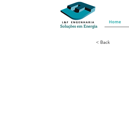
Home
Soluções em Energia
< Back
-22.263052,-