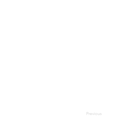
Provid�ncia II
Previous