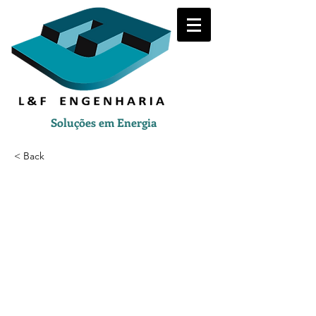
Soluções em Energia
< Back
-20.98642,-43.719784