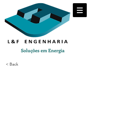
Soluções em Energia
< Back
-18.580316,-43.983406